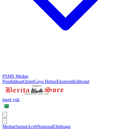
PSMS Medan
Pendidikan
Opini
Gaya Hidup
Ekonomi
Editorial
ngaji yuk
Medan
Sumut
Aceh
Nasional
Olahraga