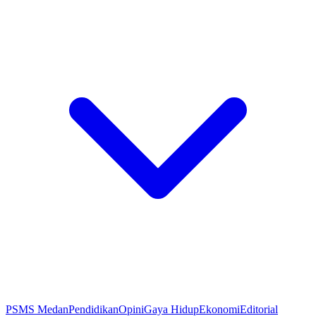
PSMS Medan
Pendidikan
Opini
Gaya Hidup
Ekonomi
Editorial