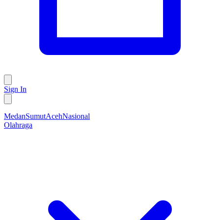
Sign In
Medan
Sumut
Aceh
Nasional
Olahraga