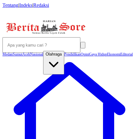
Tentang
|
Indeks
|
Redaksi
Olahraga
Medan
Sumut
Aceh
Nasional
Pendidikan
Opini
Gaya Hidup
Ekonomi
Editorial