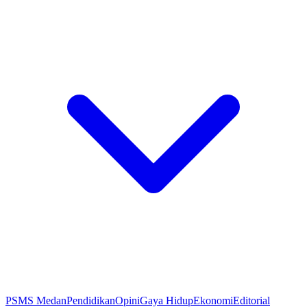
PSMS Medan
Pendidikan
Opini
Gaya Hidup
Ekonomi
Editorial