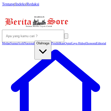
Tentang
|
Indeks
|
Redaksi
Olahraga
Medan
Sumut
Aceh
Nasional
Pendidikan
Opini
Gaya Hidup
Ekonomi
Editorial