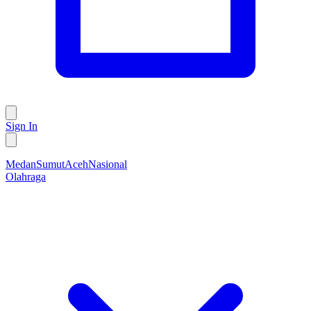
Sign In
Medan
Sumut
Aceh
Nasional
Olahraga