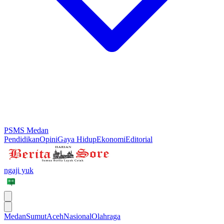
PSMS Medan
Pendidikan
Opini
Gaya Hidup
Ekonomi
Editorial
ngaji yuk
Medan
Sumut
Aceh
Nasional
Olahraga