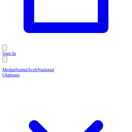
Sign In
Medan
Sumut
Aceh
Nasional
Olahraga