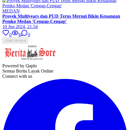
MEDAN
Proyek Multiyears dan PUD Terus Merugi Bikin Keuangan
Pemko Medan 'Cengap-Cengap'
10 Jun 2024, 21.54
0
8
0
Lihat lainnya
Powered by Qaplo
Semua Berita Layak Online
Connect with us