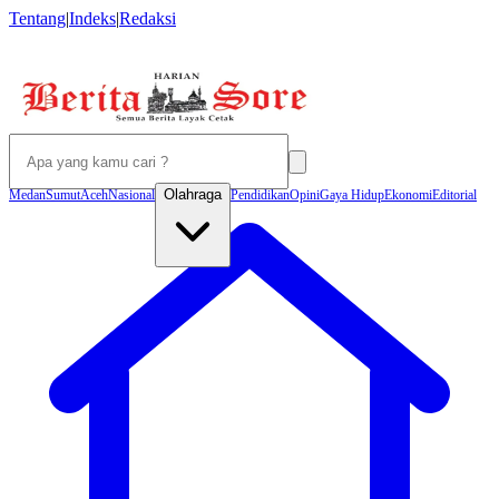
Tentang
|
Indeks
|
Redaksi
Olahraga
Medan
Sumut
Aceh
Nasional
Pendidikan
Opini
Gaya Hidup
Ekonomi
Editorial