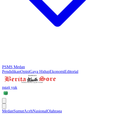
PSMS Medan
Pendidikan
Opini
Gaya Hidup
Ekonomi
Editorial
ngaji yuk
Medan
Sumut
Aceh
Nasional
Olahraga