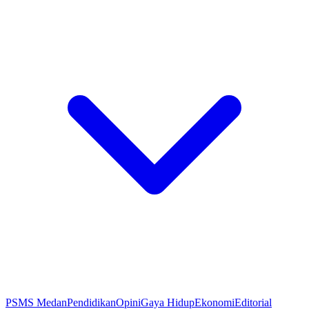
PSMS Medan
Pendidikan
Opini
Gaya Hidup
Ekonomi
Editorial