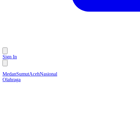
Sign In
Medan
Sumut
Aceh
Nasional
Olahraga