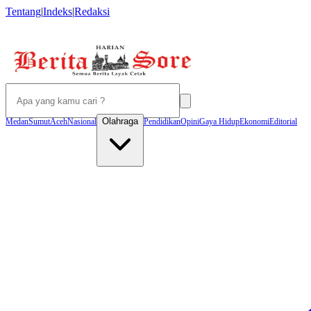
Tentang
|
Indeks
|
Redaksi
Olahraga
Medan
Sumut
Aceh
Nasional
Pendidikan
Opini
Gaya Hidup
Ekonomi
Editorial