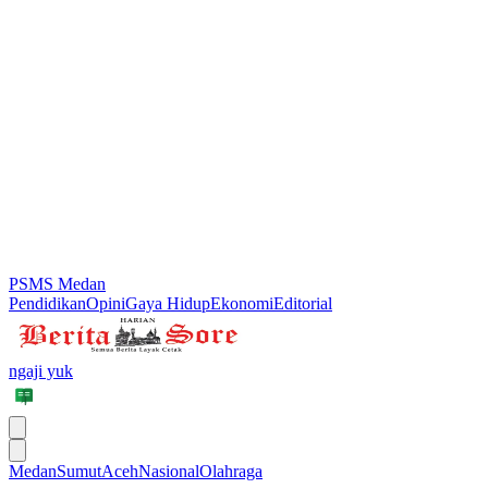
PSMS Medan
Pendidikan
Opini
Gaya Hidup
Ekonomi
Editorial
ngaji yuk
Medan
Sumut
Aceh
Nasional
Olahraga