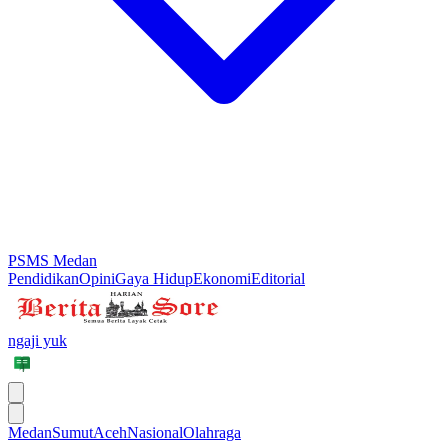
PSMS Medan
Pendidikan
Opini
Gaya Hidup
Ekonomi
Editorial
ngaji yuk
Medan
Sumut
Aceh
Nasional
Olahraga