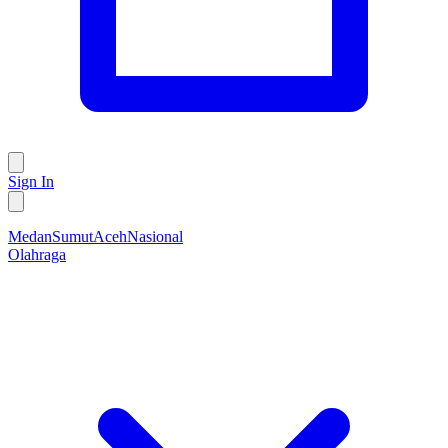
Sign In
Medan
Sumut
Aceh
Nasional
Olahraga