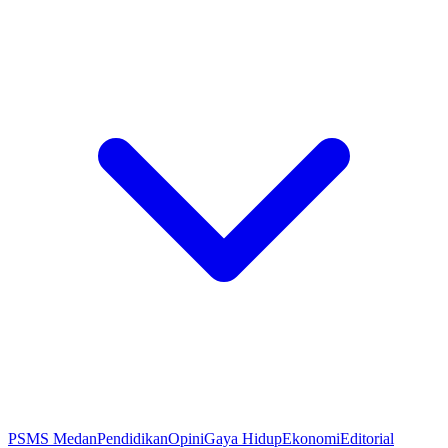
PSMS Medan
Pendidikan
Opini
Gaya Hidup
Ekonomi
Editorial