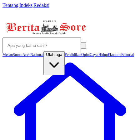
Tentang
|
Indeks
|
Redaksi
Olahraga
Medan
Sumut
Aceh
Nasional
Pendidikan
Opini
Gaya Hidup
Ekonomi
Editorial