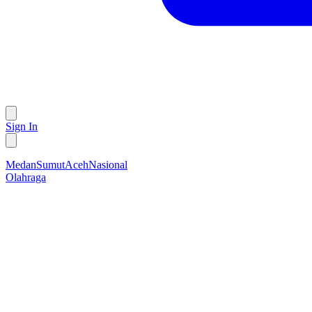
Sign In
Medan
Sumut
Aceh
Nasional
Olahraga