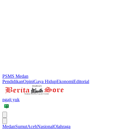
PSMS Medan
Pendidikan
Opini
Gaya Hidup
Ekonomi
Editorial
ngaji yuk
Medan
Sumut
Aceh
Nasional
Olahraga