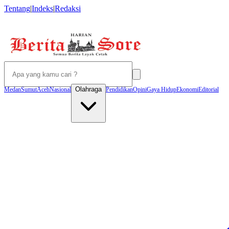
Tentang
|
Indeks
|
Redaksi
Olahraga
Medan
Sumut
Aceh
Nasional
Pendidikan
Opini
Gaya Hidup
Ekonomi
Editorial