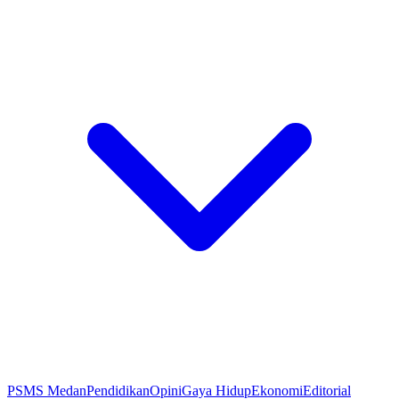
PSMS Medan
Pendidikan
Opini
Gaya Hidup
Ekonomi
Editorial