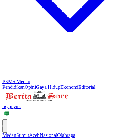
PSMS Medan
Pendidikan
Opini
Gaya Hidup
Ekonomi
Editorial
ngaji yuk
Medan
Sumut
Aceh
Nasional
Olahraga