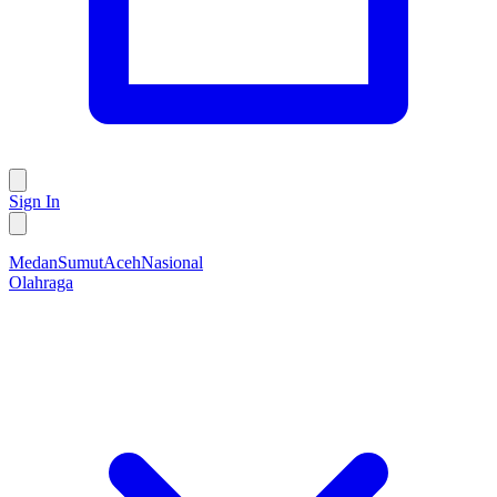
Sign In
Medan
Sumut
Aceh
Nasional
Olahraga