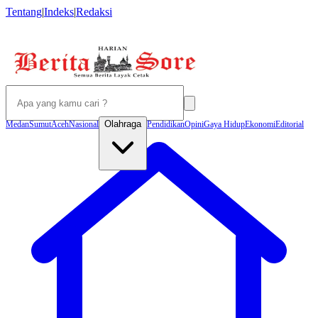
Tentang
|
Indeks
|
Redaksi
Olahraga
Medan
Sumut
Aceh
Nasional
Pendidikan
Opini
Gaya Hidup
Ekonomi
Editorial