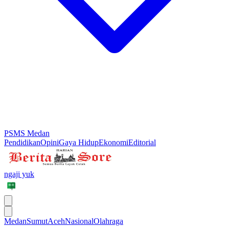
PSMS Medan
Pendidikan
Opini
Gaya Hidup
Ekonomi
Editorial
ngaji yuk
Medan
Sumut
Aceh
Nasional
Olahraga