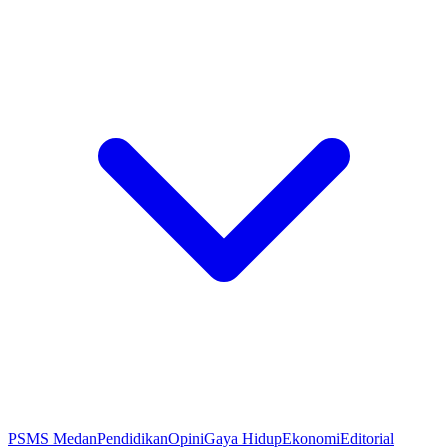
PSMS Medan
Pendidikan
Opini
Gaya Hidup
Ekonomi
Editorial