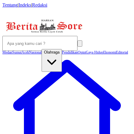
Tentang
|
Indeks
|
Redaksi
Olahraga
Medan
Sumut
Aceh
Nasional
Pendidikan
Opini
Gaya Hidup
Ekonomi
Editorial