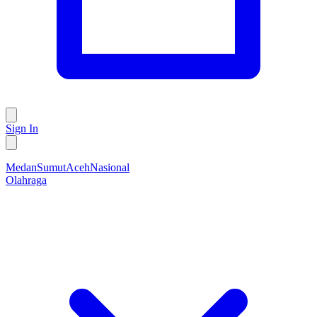
Sign In
Medan
Sumut
Aceh
Nasional
Olahraga