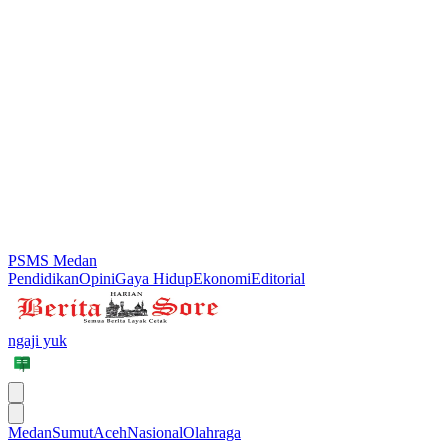
PSMS Medan
Pendidikan
Opini
Gaya Hidup
Ekonomi
Editorial
ngaji yuk
Medan
Sumut
Aceh
Nasional
Olahraga