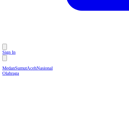
Sign In
Medan
Sumut
Aceh
Nasional
Olahraga