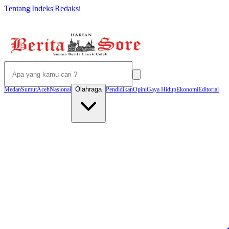
Tentang
|
Indeks
|
Redaksi
Olahraga
Medan
Sumut
Aceh
Nasional
Pendidikan
Opini
Gaya Hidup
Ekonomi
Editorial