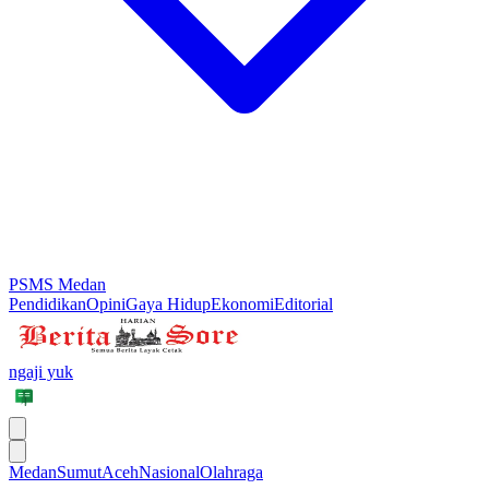
PSMS Medan
Pendidikan
Opini
Gaya Hidup
Ekonomi
Editorial
ngaji yuk
Medan
Sumut
Aceh
Nasional
Olahraga