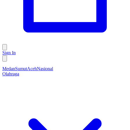
Sign In
Medan
Sumut
Aceh
Nasional
Olahraga