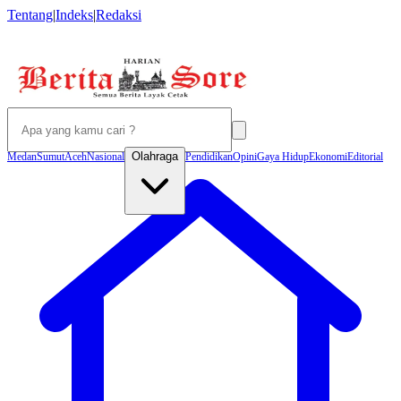
Tentang
|
Indeks
|
Redaksi
Olahraga
Medan
Sumut
Aceh
Nasional
Pendidikan
Opini
Gaya Hidup
Ekonomi
Editorial