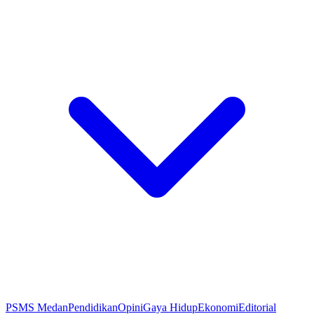
PSMS Medan
Pendidikan
Opini
Gaya Hidup
Ekonomi
Editorial