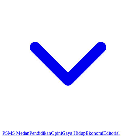
PSMS Medan
Pendidikan
Opini
Gaya Hidup
Ekonomi
Editorial