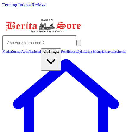
Tentang
|
Indeks
|
Redaksi
Olahraga
Medan
Sumut
Aceh
Nasional
Pendidikan
Opini
Gaya Hidup
Ekonomi
Editorial