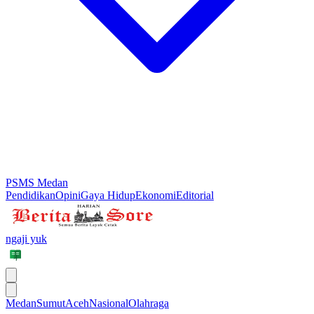
PSMS Medan
Pendidikan
Opini
Gaya Hidup
Ekonomi
Editorial
ngaji yuk
Medan
Sumut
Aceh
Nasional
Olahraga