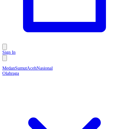
Sign In
Medan
Sumut
Aceh
Nasional
Olahraga