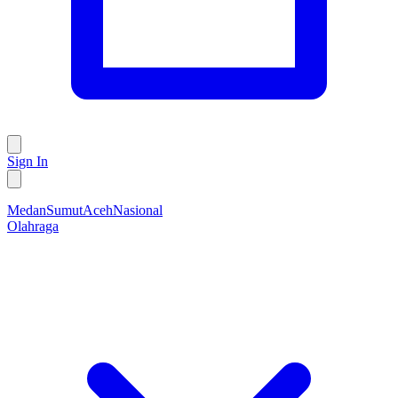
Sign In
Medan
Sumut
Aceh
Nasional
Olahraga