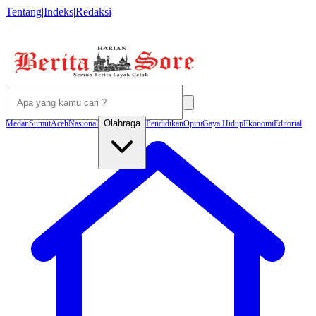
Tentang
|
Indeks
|
Redaksi
Olahraga
Medan
Sumut
Aceh
Nasional
Pendidikan
Opini
Gaya Hidup
Ekonomi
Editorial