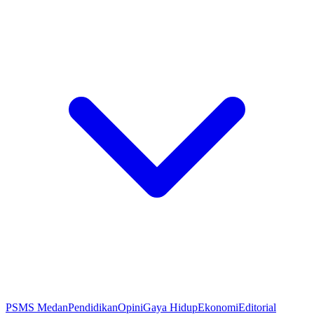
PSMS Medan
Pendidikan
Opini
Gaya Hidup
Ekonomi
Editorial