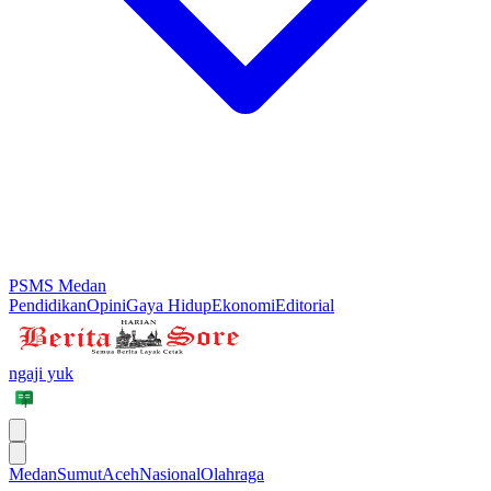
PSMS Medan
Pendidikan
Opini
Gaya Hidup
Ekonomi
Editorial
ngaji yuk
Medan
Sumut
Aceh
Nasional
Olahraga