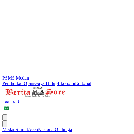
PSMS Medan
Pendidikan
Opini
Gaya Hidup
Ekonomi
Editorial
ngaji yuk
Medan
Sumut
Aceh
Nasional
Olahraga