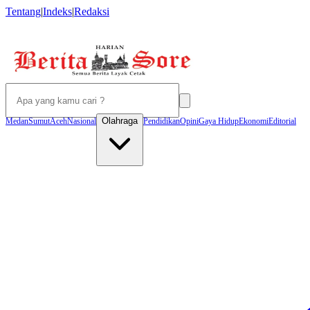
Tentang
|
Indeks
|
Redaksi
Olahraga
Medan
Sumut
Aceh
Nasional
Pendidikan
Opini
Gaya Hidup
Ekonomi
Editorial