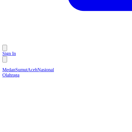
Sign In
Medan
Sumut
Aceh
Nasional
Olahraga