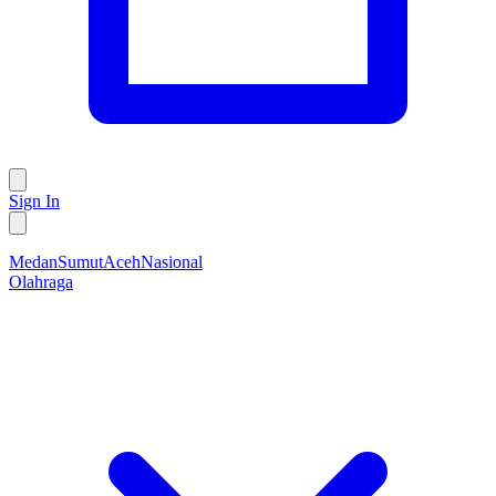
Sign In
Medan
Sumut
Aceh
Nasional
Olahraga