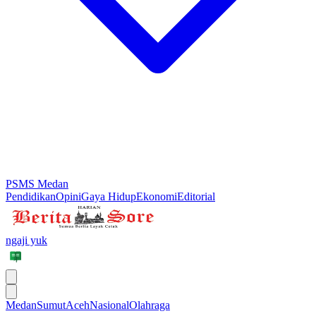
PSMS Medan
Pendidikan
Opini
Gaya Hidup
Ekonomi
Editorial
ngaji yuk
Medan
Sumut
Aceh
Nasional
Olahraga