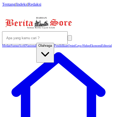
Tentang
|
Indeks
|
Redaksi
Olahraga
Medan
Sumut
Aceh
Nasional
Pendidikan
Opini
Gaya Hidup
Ekonomi
Editorial