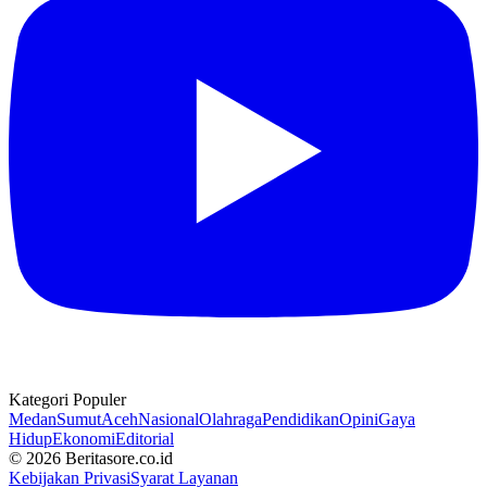
Kategori Populer
Medan
Sumut
Aceh
Nasional
Olahraga
Pendidikan
Opini
Gaya
Hidup
Ekonomi
Editorial
© 2026 Beritasore.co.id
Kebijakan Privasi
Syarat Layanan