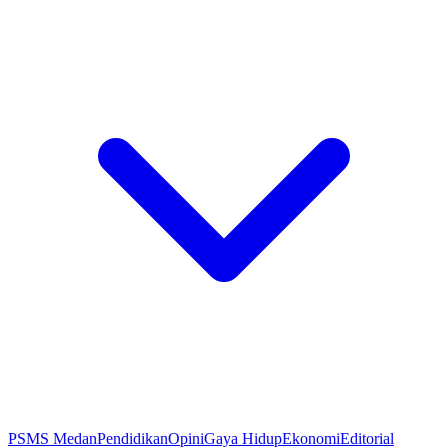
PSMS Medan
Pendidikan
Opini
Gaya Hidup
Ekonomi
Editorial