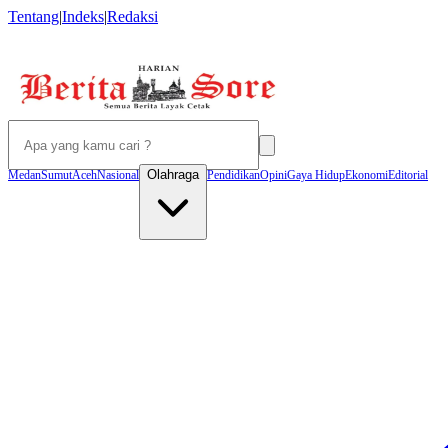
Tentang
|
Indeks
|
Redaksi
Olahraga
Medan
Sumut
Aceh
Nasional
Pendidikan
Opini
Gaya Hidup
Ekonomi
Editorial