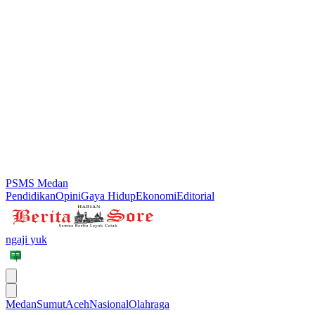
PSMS Medan
Pendidikan
Opini
Gaya Hidup
Ekonomi
Editorial
ngaji yuk
Medan
Sumut
Aceh
Nasional
Olahraga