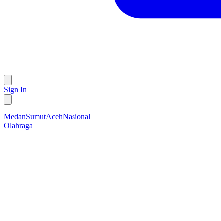
Sign In
Medan
Sumut
Aceh
Nasional
Olahraga