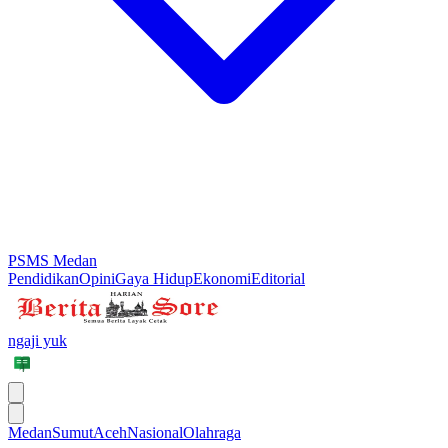
PSMS Medan
Pendidikan
Opini
Gaya Hidup
Ekonomi
Editorial
ngaji yuk
Medan
Sumut
Aceh
Nasional
Olahraga