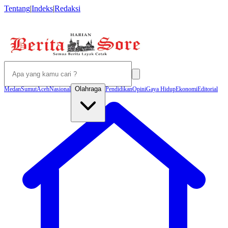
Tentang
|
Indeks
|
Redaksi
Olahraga
Medan
Sumut
Aceh
Nasional
Pendidikan
Opini
Gaya Hidup
Ekonomi
Editorial