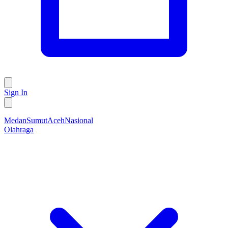
Sign In
Medan
Sumut
Aceh
Nasional
Olahraga