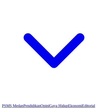
PSMS Medan
Pendidikan
Opini
Gaya Hidup
Ekonomi
Editorial