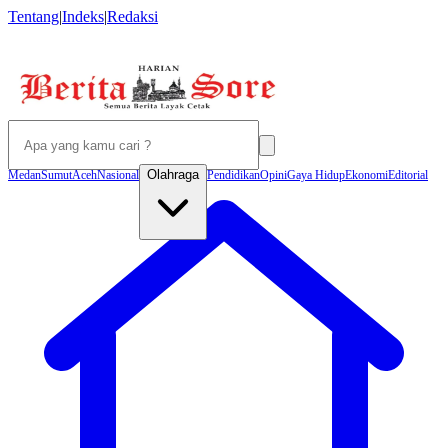
Tentang
|
Indeks
|
Redaksi
Olahraga
Medan
Sumut
Aceh
Nasional
Pendidikan
Opini
Gaya Hidup
Ekonomi
Editorial