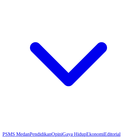
PSMS Medan
Pendidikan
Opini
Gaya Hidup
Ekonomi
Editorial