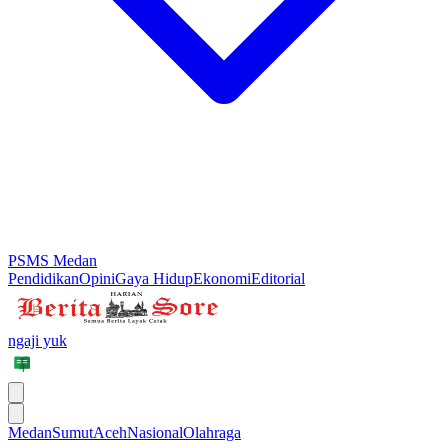
PSMS Medan
Pendidikan
Opini
Gaya Hidup
Ekonomi
Editorial
ngaji yuk
Medan
Sumut
Aceh
Nasional
Olahraga