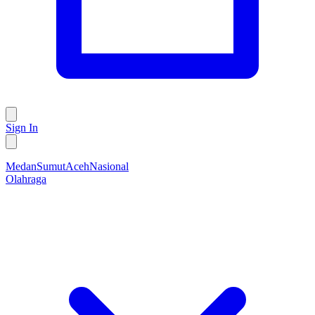
Sign In
Medan
Sumut
Aceh
Nasional
Olahraga