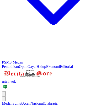
PSMS Medan
Pendidikan
Opini
Gaya Hidup
Ekonomi
Editorial
ngaji yuk
Medan
Sumut
Aceh
Nasional
Olahraga