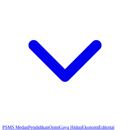
PSMS Medan
Pendidikan
Opini
Gaya Hidup
Ekonomi
Editorial