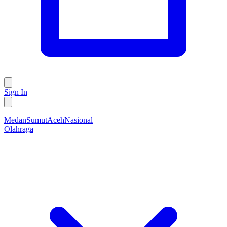
Sign In
Medan
Sumut
Aceh
Nasional
Olahraga