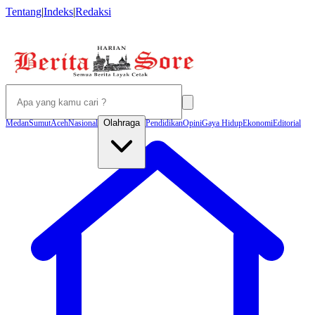
Tentang
|
Indeks
|
Redaksi
Olahraga
Medan
Sumut
Aceh
Nasional
Pendidikan
Opini
Gaya Hidup
Ekonomi
Editorial