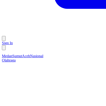
Sign In
Medan
Sumut
Aceh
Nasional
Olahraga