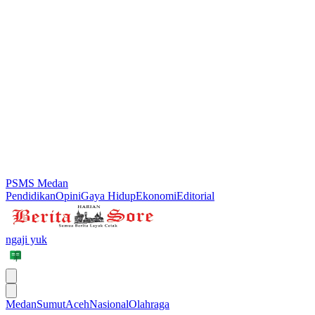
PSMS Medan
Pendidikan
Opini
Gaya Hidup
Ekonomi
Editorial
ngaji yuk
Medan
Sumut
Aceh
Nasional
Olahraga