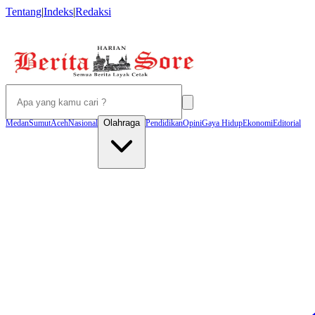
Tentang
|
Indeks
|
Redaksi
Olahraga
Medan
Sumut
Aceh
Nasional
Pendidikan
Opini
Gaya Hidup
Ekonomi
Editorial