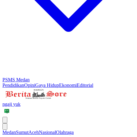
PSMS Medan
Pendidikan
Opini
Gaya Hidup
Ekonomi
Editorial
ngaji yuk
Medan
Sumut
Aceh
Nasional
Olahraga