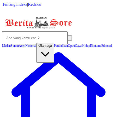
Tentang
|
Indeks
|
Redaksi
Olahraga
Medan
Sumut
Aceh
Nasional
Pendidikan
Opini
Gaya Hidup
Ekonomi
Editorial