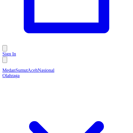
Sign In
Medan
Sumut
Aceh
Nasional
Olahraga