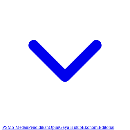
PSMS Medan
Pendidikan
Opini
Gaya Hidup
Ekonomi
Editorial