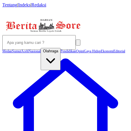
Tentang
|
Indeks
|
Redaksi
Olahraga
Medan
Sumut
Aceh
Nasional
Pendidikan
Opini
Gaya Hidup
Ekonomi
Editorial