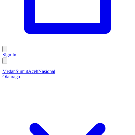
Sign In
Medan
Sumut
Aceh
Nasional
Olahraga