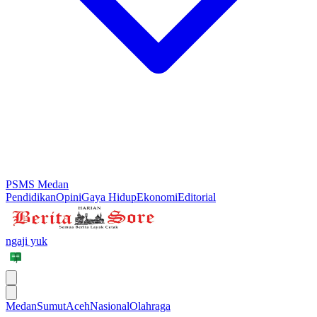
PSMS Medan
Pendidikan
Opini
Gaya Hidup
Ekonomi
Editorial
ngaji yuk
Medan
Sumut
Aceh
Nasional
Olahraga