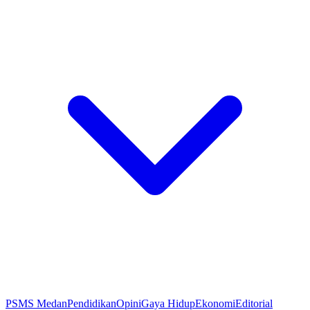
PSMS Medan
Pendidikan
Opini
Gaya Hidup
Ekonomi
Editorial