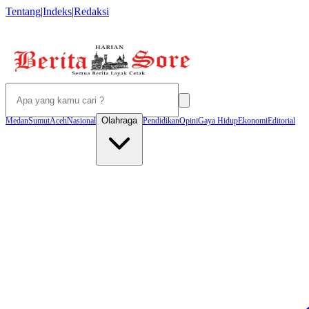
Tentang
|
Indeks
|
Redaksi
Olahraga
Medan
Sumut
Aceh
Nasional
Pendidikan
Opini
Gaya Hidup
Ekonomi
Editorial