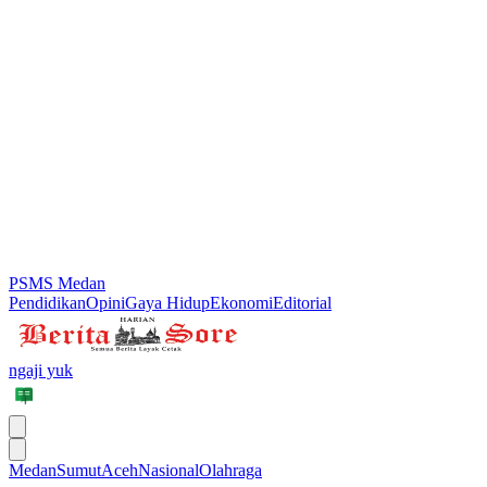
PSMS Medan
Pendidikan
Opini
Gaya Hidup
Ekonomi
Editorial
ngaji yuk
Medan
Sumut
Aceh
Nasional
Olahraga