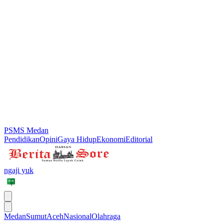
PSMS Medan
Pendidikan
Opini
Gaya Hidup
Ekonomi
Editorial
ngaji yuk
Medan
Sumut
Aceh
Nasional
Olahraga