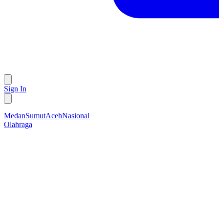
Sign In
Medan
Sumut
Aceh
Nasional
Olahraga