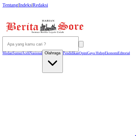
Tentang
|
Indeks
|
Redaksi
Olahraga
Medan
Sumut
Aceh
Nasional
Pendidikan
Opini
Gaya Hidup
Ekonomi
Editorial