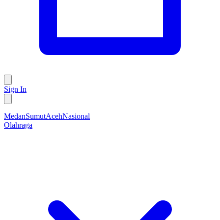
Sign In
Medan
Sumut
Aceh
Nasional
Olahraga