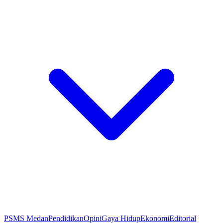
PSMS Medan
Pendidikan
Opini
Gaya Hidup
Ekonomi
Editorial