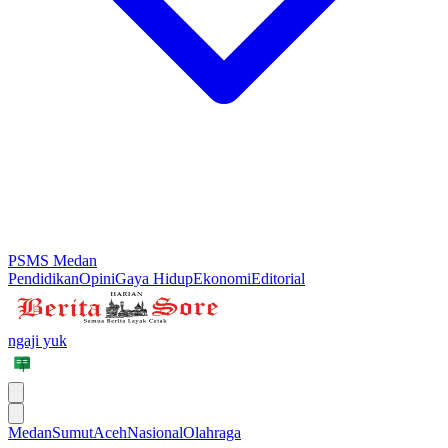
PSMS Medan
Pendidikan
Opini
Gaya Hidup
Ekonomi
Editorial
ngaji yuk
Medan
Sumut
Aceh
Nasional
Olahraga