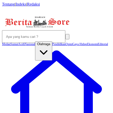
Tentang
|
Indeks
|
Redaksi
Olahraga
Medan
Sumut
Aceh
Nasional
Pendidikan
Opini
Gaya Hidup
Ekonomi
Editorial