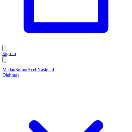
Sign In
Medan
Sumut
Aceh
Nasional
Olahraga