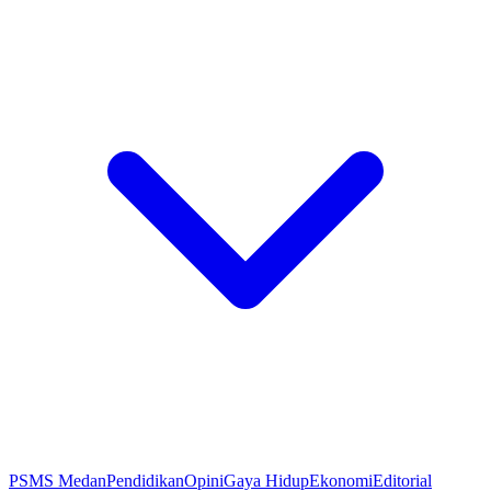
PSMS Medan
Pendidikan
Opini
Gaya Hidup
Ekonomi
Editorial