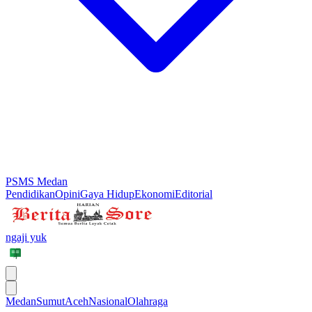
PSMS Medan
Pendidikan
Opini
Gaya Hidup
Ekonomi
Editorial
ngaji yuk
Medan
Sumut
Aceh
Nasional
Olahraga