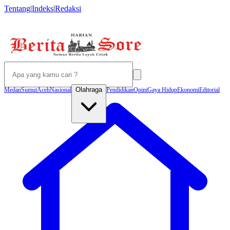
Tentang
|
Indeks
|
Redaksi
Olahraga
Medan
Sumut
Aceh
Nasional
Pendidikan
Opini
Gaya Hidup
Ekonomi
Editorial