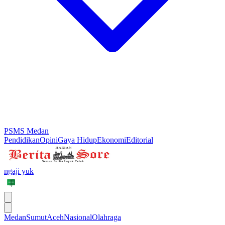
PSMS Medan
Pendidikan
Opini
Gaya Hidup
Ekonomi
Editorial
ngaji yuk
Medan
Sumut
Aceh
Nasional
Olahraga