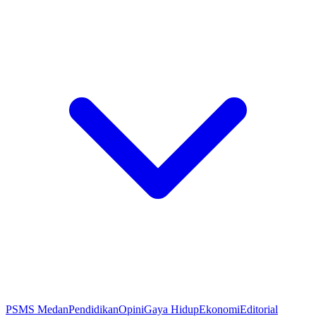
PSMS Medan
Pendidikan
Opini
Gaya Hidup
Ekonomi
Editorial