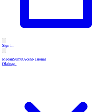
Sign In
Medan
Sumut
Aceh
Nasional
Olahraga