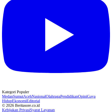
Kategori Populer
Medan
Sumut
Aceh
Nasional
Olahraga
Pendidikan
Opini
Gaya
Hidup
Ekonomi
Editorial
© 2026 Beritasore.co.id
Kebijakan Privasi
Syarat Layanan