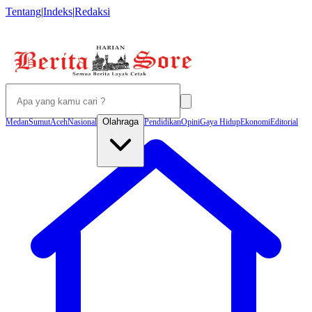
Tentang
|
Indeks
|
Redaksi
Olahraga
Medan
Sumut
Aceh
Nasional
Pendidikan
Opini
Gaya Hidup
Ekonomi
Editorial