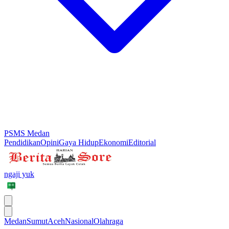
PSMS Medan
Pendidikan
Opini
Gaya Hidup
Ekonomi
Editorial
ngaji yuk
Medan
Sumut
Aceh
Nasional
Olahraga