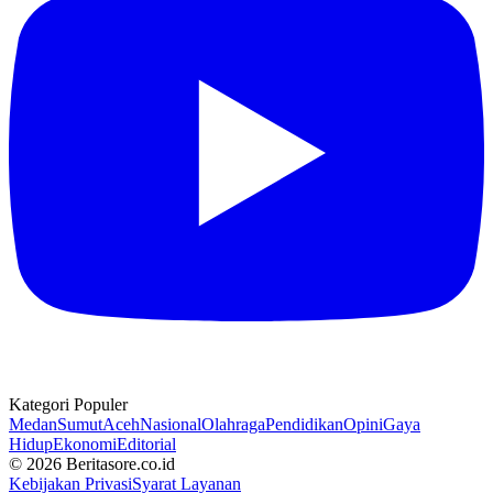
Kategori Populer
Medan
Sumut
Aceh
Nasional
Olahraga
Pendidikan
Opini
Gaya
Hidup
Ekonomi
Editorial
© 2026 Beritasore.co.id
Kebijakan Privasi
Syarat Layanan