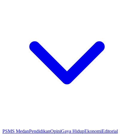
PSMS Medan
Pendidikan
Opini
Gaya Hidup
Ekonomi
Editorial