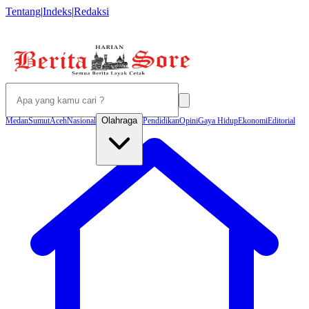
Tentang
|
Indeks
|
Redaksi
Olahraga
Medan
Sumut
Aceh
Nasional
Pendidikan
Opini
Gaya Hidup
Ekonomi
Editorial