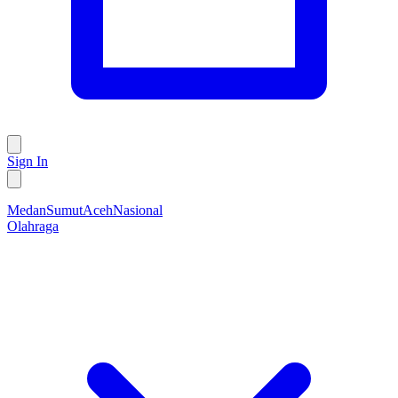
Sign In
Medan
Sumut
Aceh
Nasional
Olahraga