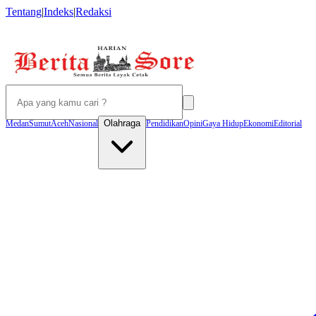
Tentang
|
Indeks
|
Redaksi
Olahraga
Medan
Sumut
Aceh
Nasional
Pendidikan
Opini
Gaya Hidup
Ekonomi
Editorial