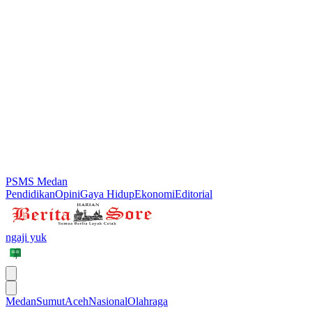
PSMS Medan
Pendidikan
Opini
Gaya Hidup
Ekonomi
Editorial
ngaji yuk
Medan
Sumut
Aceh
Nasional
Olahraga