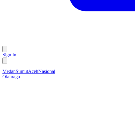
Sign In
Medan
Sumut
Aceh
Nasional
Olahraga