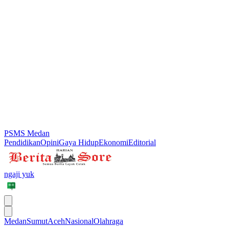
PSMS Medan
Pendidikan
Opini
Gaya Hidup
Ekonomi
Editorial
ngaji yuk
Medan
Sumut
Aceh
Nasional
Olahraga