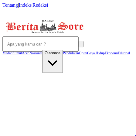
Tentang
|
Indeks
|
Redaksi
Olahraga
Medan
Sumut
Aceh
Nasional
Pendidikan
Opini
Gaya Hidup
Ekonomi
Editorial