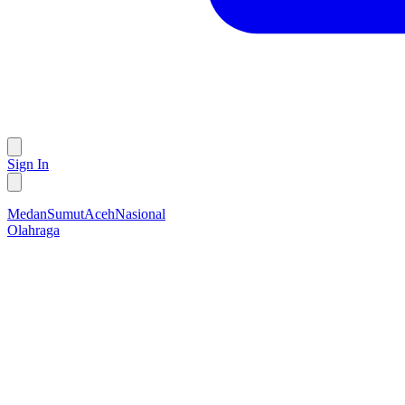
Sign In
Medan
Sumut
Aceh
Nasional
Olahraga