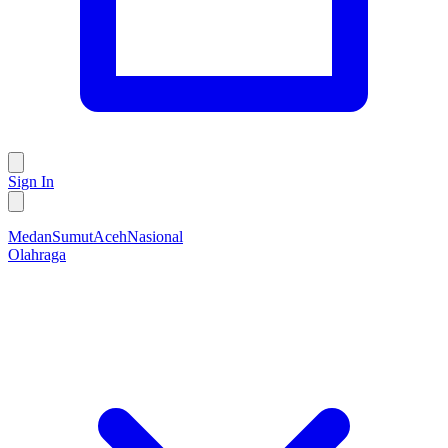
Sign In
Medan
Sumut
Aceh
Nasional
Olahraga