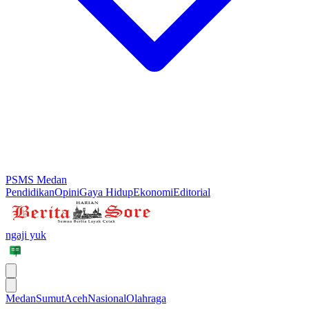
PSMS Medan
Pendidikan
Opini
Gaya Hidup
Ekonomi
Editorial
ngaji yuk
Medan
Sumut
Aceh
Nasional
Olahraga