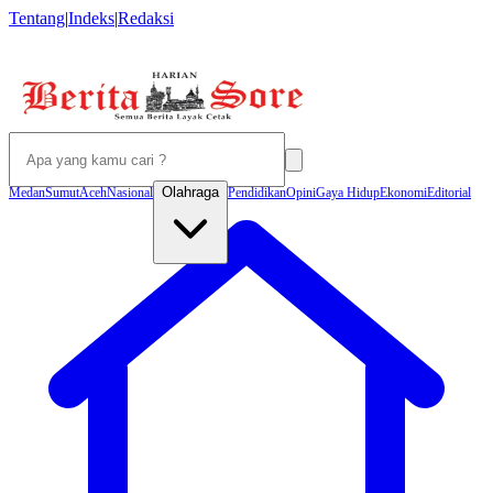
Tentang
|
Indeks
|
Redaksi
Olahraga
Medan
Sumut
Aceh
Nasional
Pendidikan
Opini
Gaya Hidup
Ekonomi
Editorial