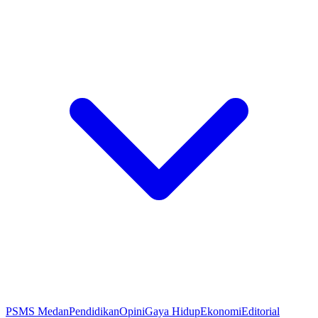
PSMS Medan
Pendidikan
Opini
Gaya Hidup
Ekonomi
Editorial