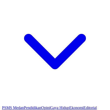
PSMS Medan
Pendidikan
Opini
Gaya Hidup
Ekonomi
Editorial