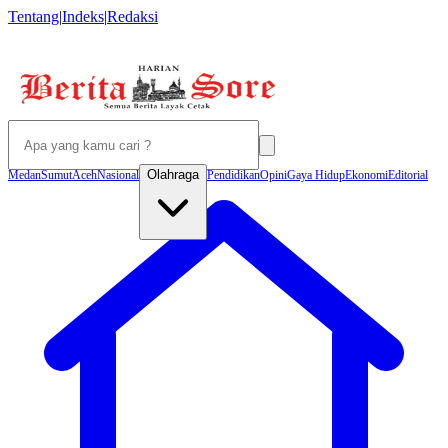
Tentang
|
Indeks
|
Redaksi
Olahraga
Medan
Sumut
Aceh
Nasional
Pendidikan
Opini
Gaya Hidup
Ekonomi
Editorial