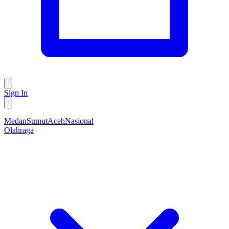
Sign In
Medan
Sumut
Aceh
Nasional
Olahraga