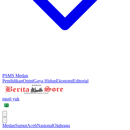
PSMS Medan
Pendidikan
Opini
Gaya Hidup
Ekonomi
Editorial
ngaji yuk
Medan
Sumut
Aceh
Nasional
Olahraga