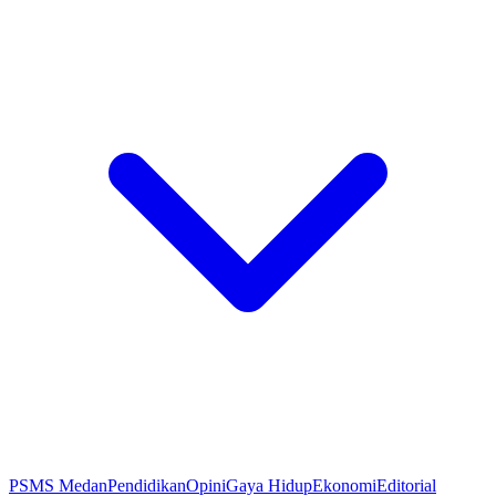
PSMS Medan
Pendidikan
Opini
Gaya Hidup
Ekonomi
Editorial