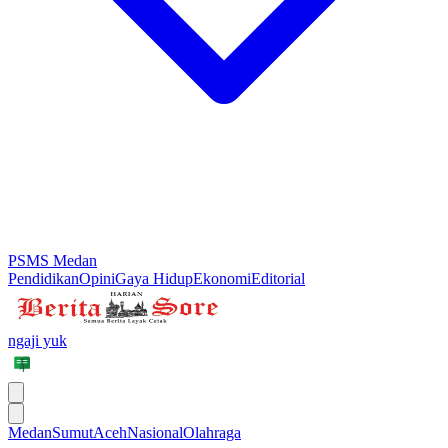
PSMS Medan
Pendidikan
Opini
Gaya Hidup
Ekonomi
Editorial
ngaji yuk
Medan
Sumut
Aceh
Nasional
Olahraga