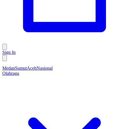
Sign In
Medan
Sumut
Aceh
Nasional
Olahraga