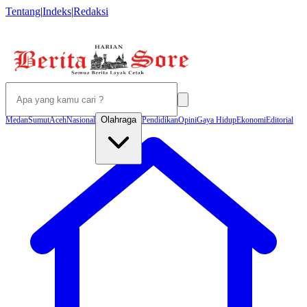
Tentang
|
Indeks
|
Redaksi
Olahraga
Medan
Sumut
Aceh
Nasional
Pendidikan
Opini
Gaya Hidup
Ekonomi
Editorial