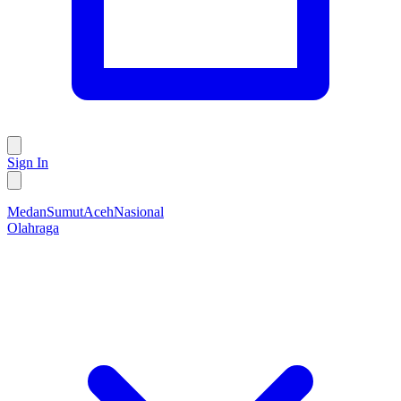
Sign In
Medan
Sumut
Aceh
Nasional
Olahraga