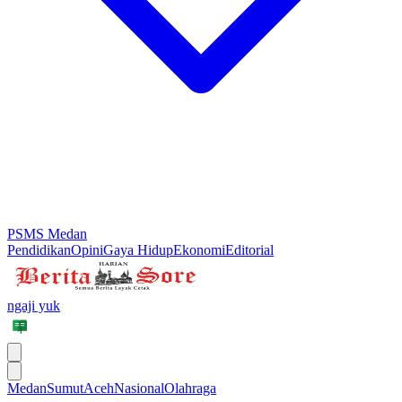
PSMS Medan
Pendidikan
Opini
Gaya Hidup
Ekonomi
Editorial
ngaji yuk
Medan
Sumut
Aceh
Nasional
Olahraga