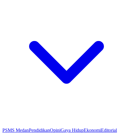
PSMS Medan
Pendidikan
Opini
Gaya Hidup
Ekonomi
Editorial