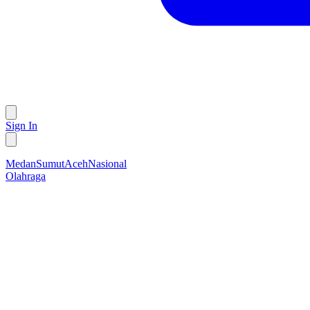
Sign In
Medan
Sumut
Aceh
Nasional
Olahraga