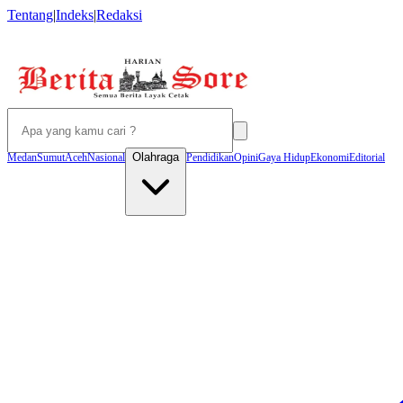
Tentang
|
Indeks
|
Redaksi
Olahraga
Medan
Sumut
Aceh
Nasional
Pendidikan
Opini
Gaya Hidup
Ekonomi
Editorial