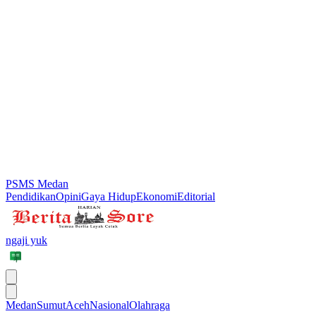
PSMS Medan
Pendidikan
Opini
Gaya Hidup
Ekonomi
Editorial
ngaji yuk
Medan
Sumut
Aceh
Nasional
Olahraga