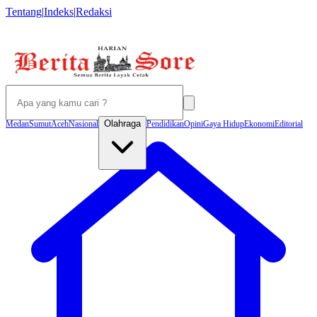
Tentang
|
Indeks
|
Redaksi
Olahraga
Medan
Sumut
Aceh
Nasional
Pendidikan
Opini
Gaya Hidup
Ekonomi
Editorial