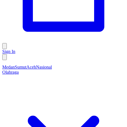
Sign In
Medan
Sumut
Aceh
Nasional
Olahraga