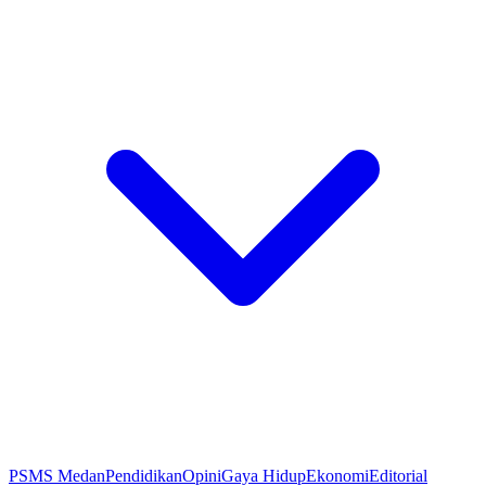
PSMS Medan
Pendidikan
Opini
Gaya Hidup
Ekonomi
Editorial