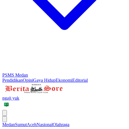
PSMS Medan
Pendidikan
Opini
Gaya Hidup
Ekonomi
Editorial
ngaji yuk
Medan
Sumut
Aceh
Nasional
Olahraga