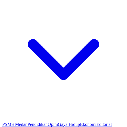
PSMS Medan
Pendidikan
Opini
Gaya Hidup
Ekonomi
Editorial