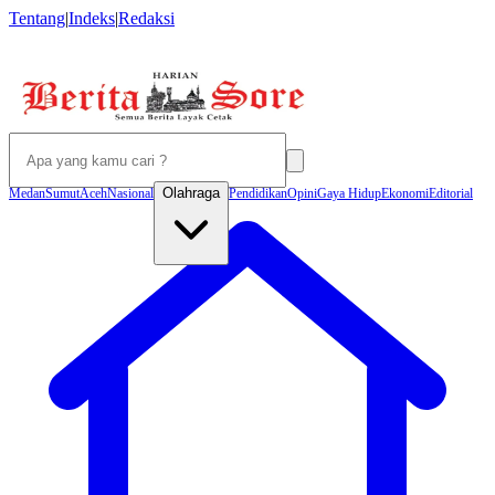
Tentang
|
Indeks
|
Redaksi
Olahraga
Medan
Sumut
Aceh
Nasional
Pendidikan
Opini
Gaya Hidup
Ekonomi
Editorial