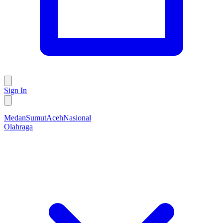
Sign In
Medan
Sumut
Aceh
Nasional
Olahraga