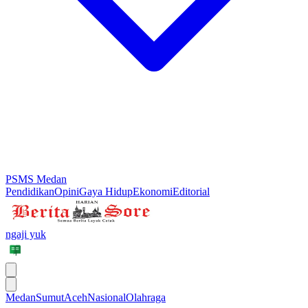
PSMS Medan
Pendidikan
Opini
Gaya Hidup
Ekonomi
Editorial
ngaji yuk
Medan
Sumut
Aceh
Nasional
Olahraga