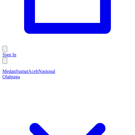
Sign In
Medan
Sumut
Aceh
Nasional
Olahraga