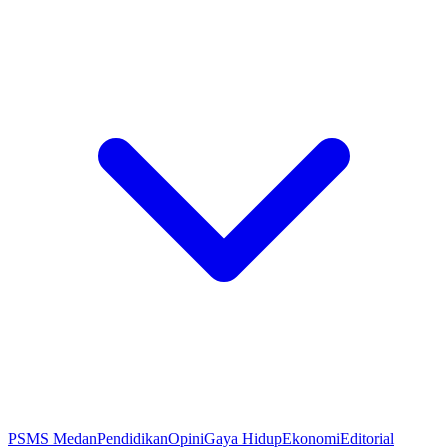
PSMS Medan
Pendidikan
Opini
Gaya Hidup
Ekonomi
Editorial