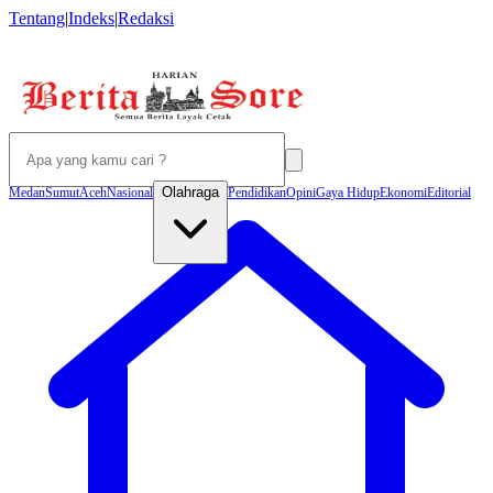
Tentang
|
Indeks
|
Redaksi
Olahraga
Medan
Sumut
Aceh
Nasional
Pendidikan
Opini
Gaya Hidup
Ekonomi
Editorial