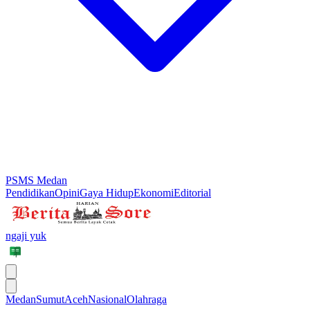
PSMS Medan
Pendidikan
Opini
Gaya Hidup
Ekonomi
Editorial
ngaji yuk
Medan
Sumut
Aceh
Nasional
Olahraga