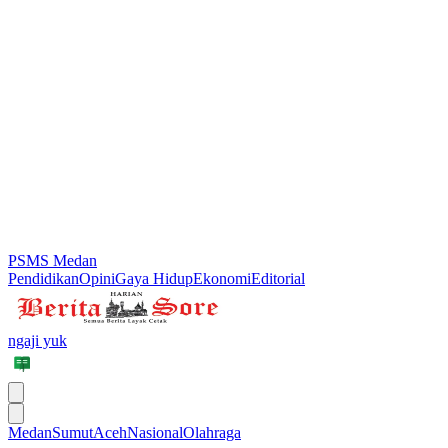
PSMS Medan
Pendidikan
Opini
Gaya Hidup
Ekonomi
Editorial
ngaji yuk
Medan
Sumut
Aceh
Nasional
Olahraga