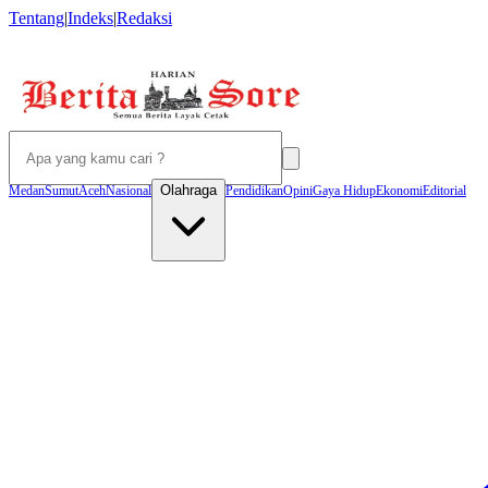
Tentang
|
Indeks
|
Redaksi
Olahraga
Medan
Sumut
Aceh
Nasional
Pendidikan
Opini
Gaya Hidup
Ekonomi
Editorial