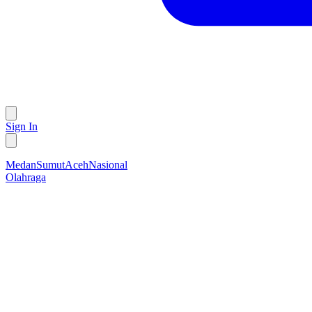
Sign In
Medan
Sumut
Aceh
Nasional
Olahraga