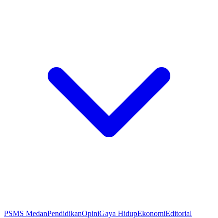
PSMS Medan
Pendidikan
Opini
Gaya Hidup
Ekonomi
Editorial