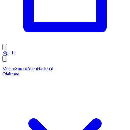
Sign In
Medan
Sumut
Aceh
Nasional
Olahraga