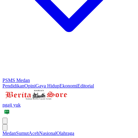
PSMS Medan
Pendidikan
Opini
Gaya Hidup
Ekonomi
Editorial
ngaji yuk
Medan
Sumut
Aceh
Nasional
Olahraga