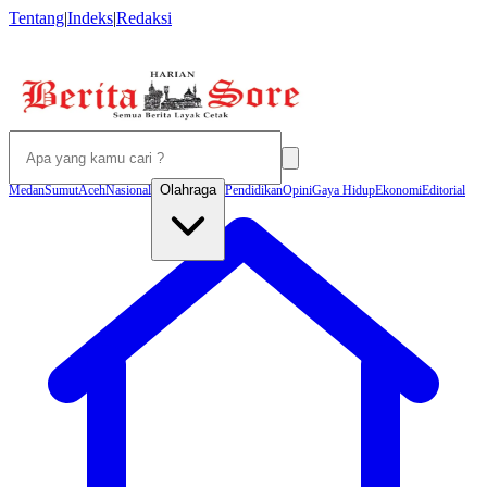
Tentang
|
Indeks
|
Redaksi
Olahraga
Medan
Sumut
Aceh
Nasional
Pendidikan
Opini
Gaya Hidup
Ekonomi
Editorial