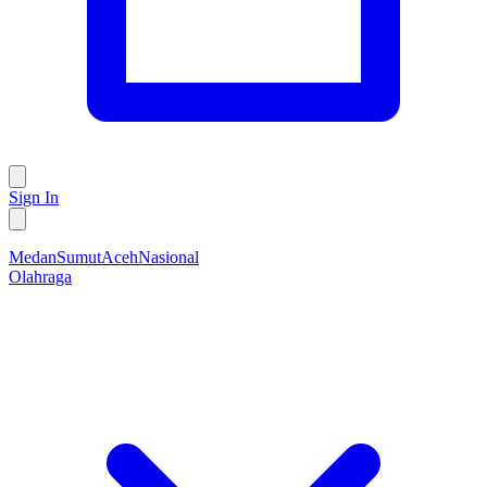
Sign In
Medan
Sumut
Aceh
Nasional
Olahraga