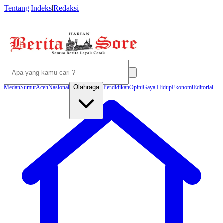
Tentang
|
Indeks
|
Redaksi
Olahraga
Medan
Sumut
Aceh
Nasional
Pendidikan
Opini
Gaya Hidup
Ekonomi
Editorial