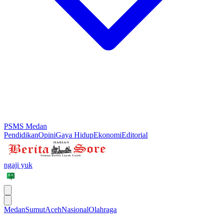
PSMS Medan
Pendidikan
Opini
Gaya Hidup
Ekonomi
Editorial
ngaji yuk
Medan
Sumut
Aceh
Nasional
Olahraga