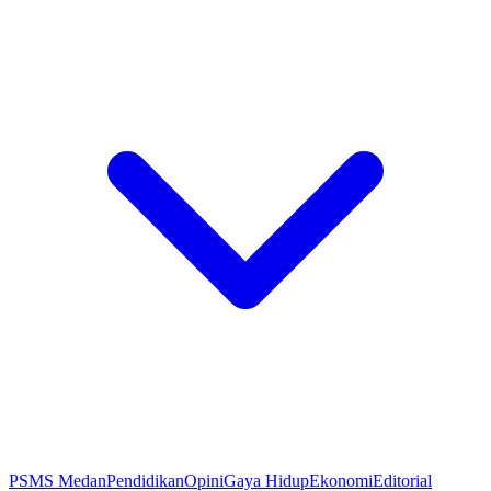
PSMS Medan
Pendidikan
Opini
Gaya Hidup
Ekonomi
Editorial