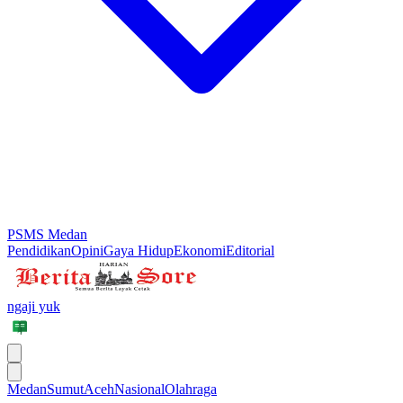
PSMS Medan
Pendidikan
Opini
Gaya Hidup
Ekonomi
Editorial
ngaji yuk
Medan
Sumut
Aceh
Nasional
Olahraga