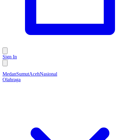
Sign In
Medan
Sumut
Aceh
Nasional
Olahraga