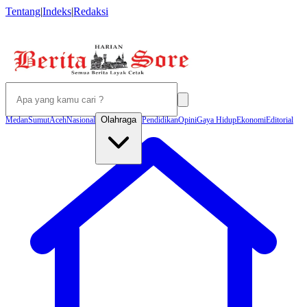
Tentang
|
Indeks
|
Redaksi
Olahraga
Medan
Sumut
Aceh
Nasional
Pendidikan
Opini
Gaya Hidup
Ekonomi
Editorial