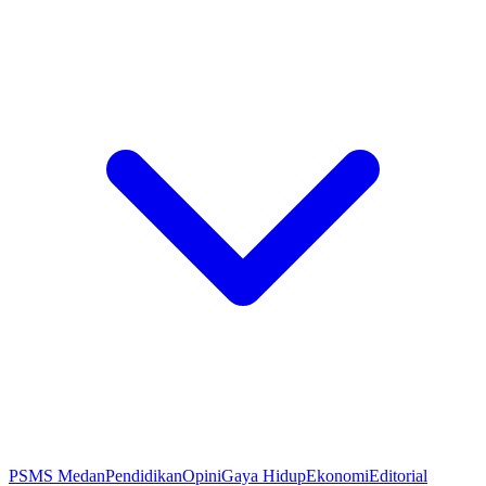
PSMS Medan
Pendidikan
Opini
Gaya Hidup
Ekonomi
Editorial