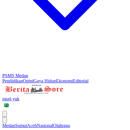
PSMS Medan
Pendidikan
Opini
Gaya Hidup
Ekonomi
Editorial
ngaji yuk
Medan
Sumut
Aceh
Nasional
Olahraga