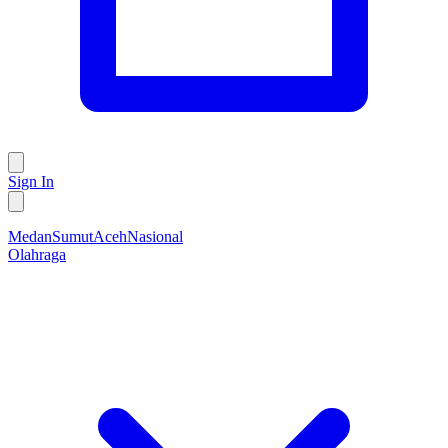
Sign In
Medan
Sumut
Aceh
Nasional
Olahraga