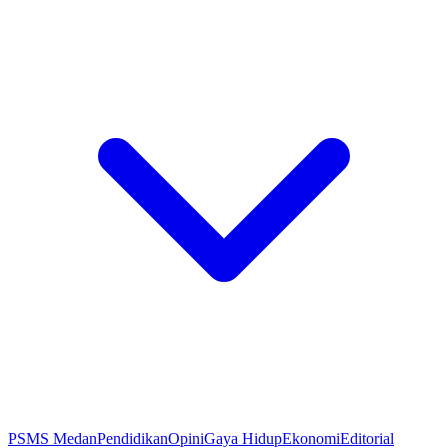
PSMS Medan
Pendidikan
Opini
Gaya Hidup
Ekonomi
Editorial