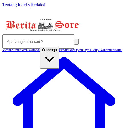
Tentang
|
Indeks
|
Redaksi
Olahraga
Medan
Sumut
Aceh
Nasional
Pendidikan
Opini
Gaya Hidup
Ekonomi
Editorial