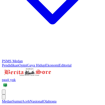
PSMS Medan
Pendidikan
Opini
Gaya Hidup
Ekonomi
Editorial
ngaji yuk
Medan
Sumut
Aceh
Nasional
Olahraga