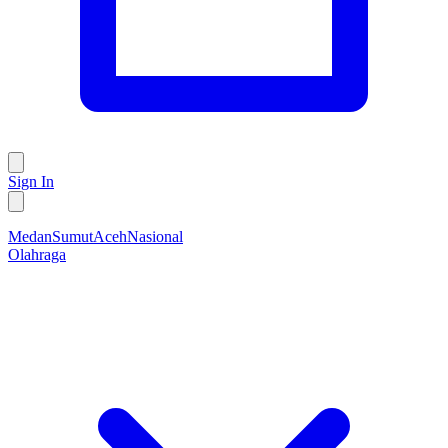
Sign In
Medan
Sumut
Aceh
Nasional
Olahraga