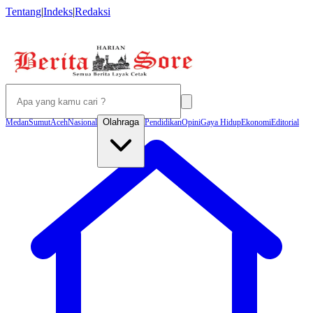
Tentang
|
Indeks
|
Redaksi
Olahraga
Medan
Sumut
Aceh
Nasional
Pendidikan
Opini
Gaya Hidup
Ekonomi
Editorial