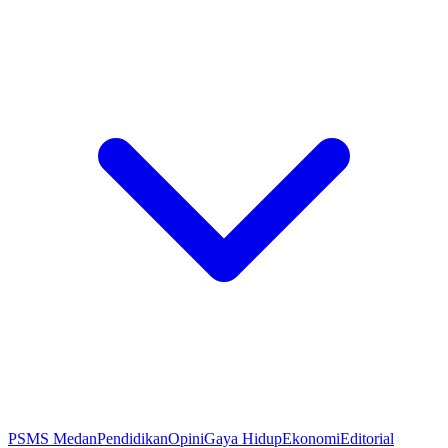
PSMS Medan
Pendidikan
Opini
Gaya Hidup
Ekonomi
Editorial