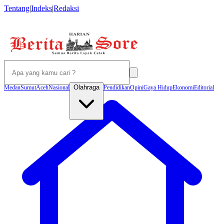
Tentang
|
Indeks
|
Redaksi
Olahraga
Medan
Sumut
Aceh
Nasional
Pendidikan
Opini
Gaya Hidup
Ekonomi
Editorial