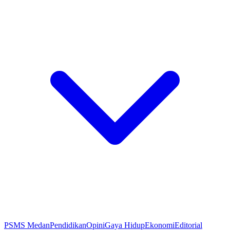
PSMS Medan
Pendidikan
Opini
Gaya Hidup
Ekonomi
Editorial