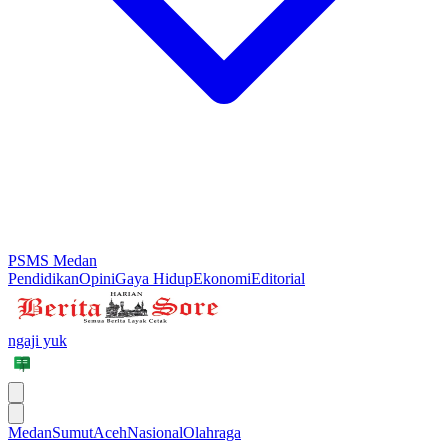
PSMS Medan
Pendidikan
Opini
Gaya Hidup
Ekonomi
Editorial
ngaji yuk
Medan
Sumut
Aceh
Nasional
Olahraga