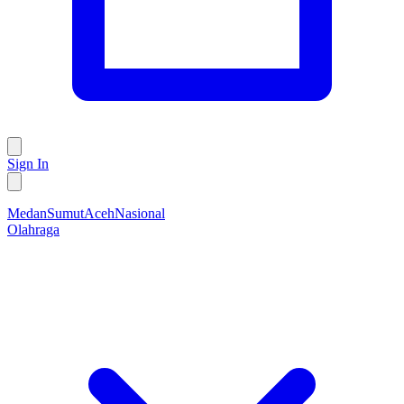
Sign In
Medan
Sumut
Aceh
Nasional
Olahraga