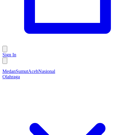
Sign In
Medan
Sumut
Aceh
Nasional
Olahraga