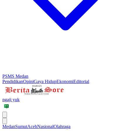
PSMS Medan
Pendidikan
Opini
Gaya Hidup
Ekonomi
Editorial
ngaji yuk
Medan
Sumut
Aceh
Nasional
Olahraga