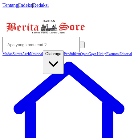
Tentang
|
Indeks
|
Redaksi
Olahraga
Medan
Sumut
Aceh
Nasional
Pendidikan
Opini
Gaya Hidup
Ekonomi
Editorial