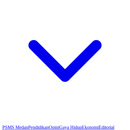
PSMS Medan
Pendidikan
Opini
Gaya Hidup
Ekonomi
Editorial