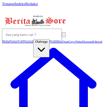
Tentang
|
Indeks
|
Redaksi
Olahraga
Medan
Sumut
Aceh
Nasional
Pendidikan
Opini
Gaya Hidup
Ekonomi
Editorial