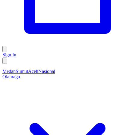
Sign In
Medan
Sumut
Aceh
Nasional
Olahraga