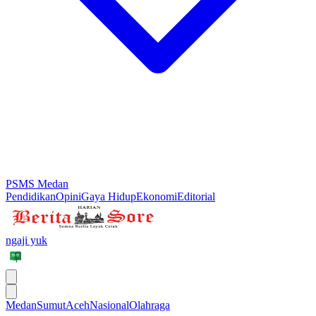
PSMS Medan
Pendidikan
Opini
Gaya Hidup
Ekonomi
Editorial
ngaji yuk
Medan
Sumut
Aceh
Nasional
Olahraga