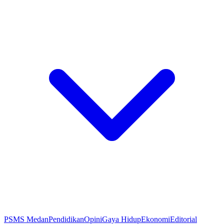
PSMS Medan
Pendidikan
Opini
Gaya Hidup
Ekonomi
Editorial