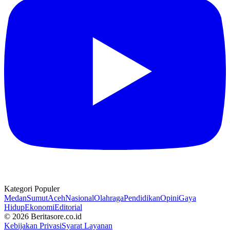
Kategori Populer
Medan
Sumut
Aceh
Nasional
Olahraga
Pendidikan
Opini
Gaya
Hidup
Ekonomi
Editorial
© 2026 Beritasore.co.id
Kebijakan Privasi
Syarat Layanan