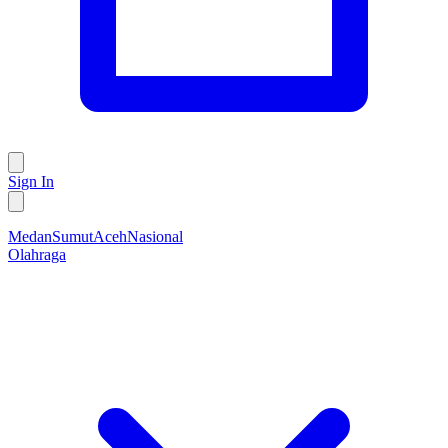
Sign In
Medan
Sumut
Aceh
Nasional
Olahraga