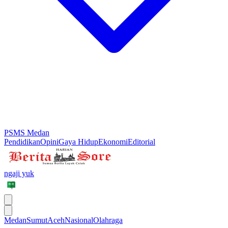
PSMS Medan
Pendidikan
Opini
Gaya Hidup
Ekonomi
Editorial
ngaji yuk
Medan
Sumut
Aceh
Nasional
Olahraga