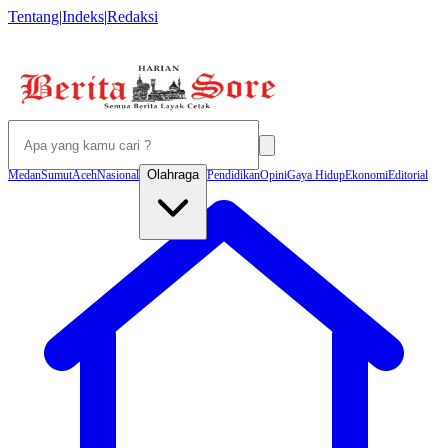
Tentang
|
Indeks
|
Redaksi
Olahraga
Medan
Sumut
Aceh
Nasional
Pendidikan
Opini
Gaya Hidup
Ekonomi
Editorial