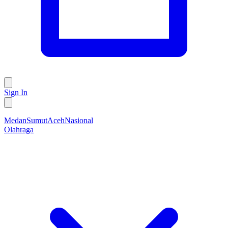
Sign In
Medan
Sumut
Aceh
Nasional
Olahraga