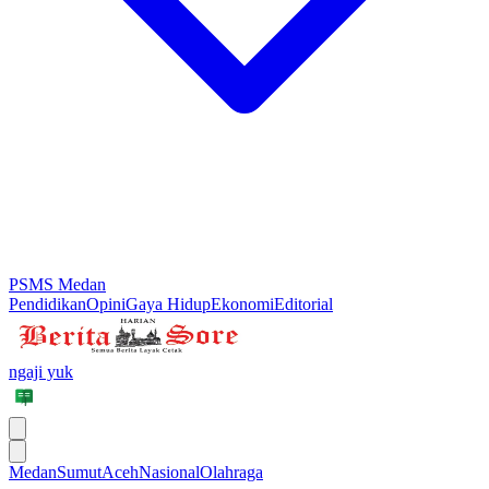
PSMS Medan
Pendidikan
Opini
Gaya Hidup
Ekonomi
Editorial
ngaji yuk
Medan
Sumut
Aceh
Nasional
Olahraga