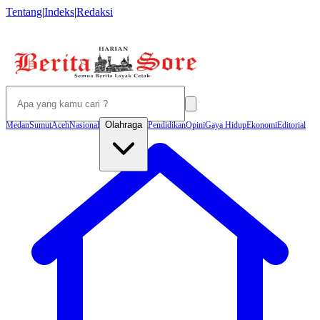
Tentang
|
Indeks
|
Redaksi
Olahraga
Medan
Sumut
Aceh
Nasional
Pendidikan
Opini
Gaya Hidup
Ekonomi
Editorial