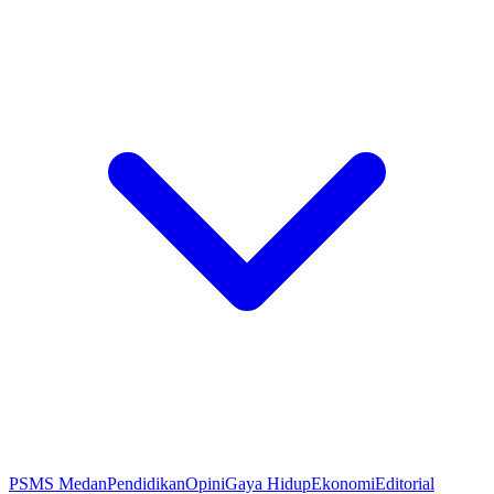
PSMS Medan
Pendidikan
Opini
Gaya Hidup
Ekonomi
Editorial