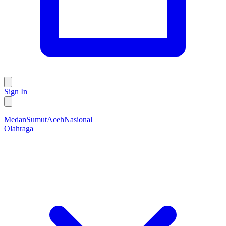
Sign In
Medan
Sumut
Aceh
Nasional
Olahraga