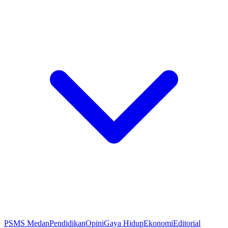
PSMS Medan
Pendidikan
Opini
Gaya Hidup
Ekonomi
Editorial