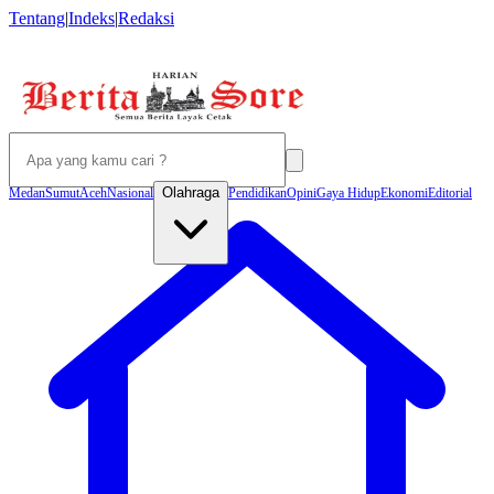
Tentang
|
Indeks
|
Redaksi
Olahraga
Medan
Sumut
Aceh
Nasional
Pendidikan
Opini
Gaya Hidup
Ekonomi
Editorial