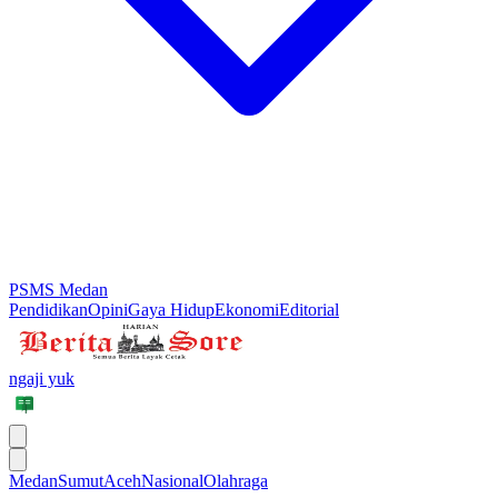
PSMS Medan
Pendidikan
Opini
Gaya Hidup
Ekonomi
Editorial
ngaji yuk
Medan
Sumut
Aceh
Nasional
Olahraga