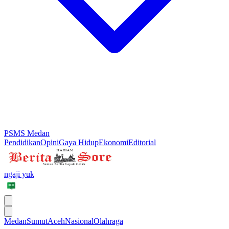
PSMS Medan
Pendidikan
Opini
Gaya Hidup
Ekonomi
Editorial
ngaji yuk
Medan
Sumut
Aceh
Nasional
Olahraga