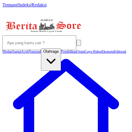
Tentang
|
Indeks
|
Redaksi
Olahraga
Medan
Sumut
Aceh
Nasional
Pendidikan
Opini
Gaya Hidup
Ekonomi
Editorial