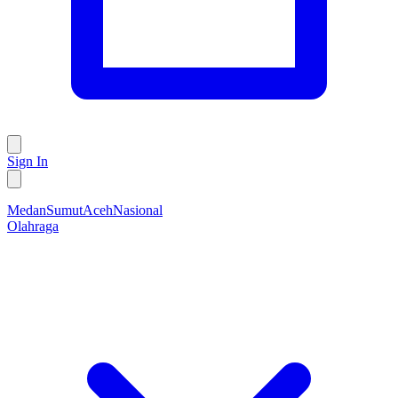
Sign In
Medan
Sumut
Aceh
Nasional
Olahraga