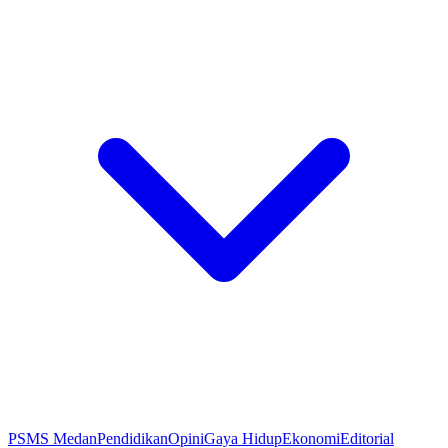
PSMS Medan
Pendidikan
Opini
Gaya Hidup
Ekonomi
Editorial